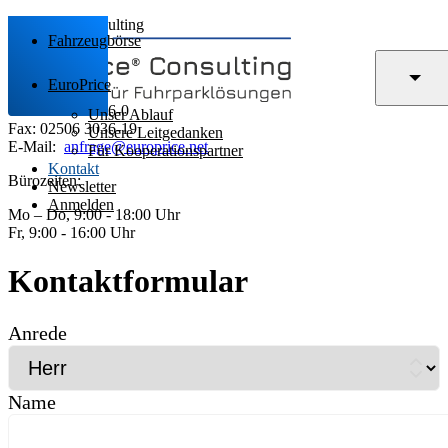
EuroPrice Consulting
Fahrzeugbörse
Grüner Weg 19
48167 Münster
EuroPrice
Tel.: 02506 3036-0
Unser Ablauf
Fax: 02506 3036-19
Unsere Leitgedanken
E-Mail:
anfrage@europrice.net
Für Kooperationspartner
Kontakt
Bürozeiten:
Newsletter
Anmelden
Mo – Do, 9:00 - 18:00 Uhr
Fr, 9:00 - 16:00 Uhr
Kontaktformular
Anrede
Name