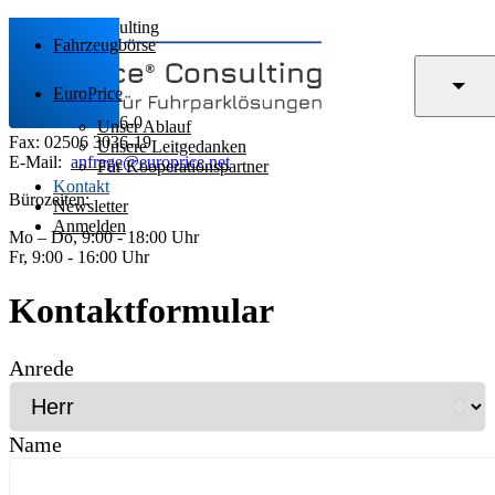
EuroPrice Consulting
Fahrzeugbörse
Grüner Weg 19
48167 Münster
EuroPrice
Tel.: 02506 3036-0
Unser Ablauf
Fax: 02506 3036-19
Unsere Leitgedanken
E-Mail:
anfrage@europrice.net
Für Kooperationspartner
Kontakt
Bürozeiten:
Newsletter
Anmelden
Mo – Do, 9:00 - 18:00 Uhr
Fr, 9:00 - 16:00 Uhr
Kontaktformular
Anrede
Name