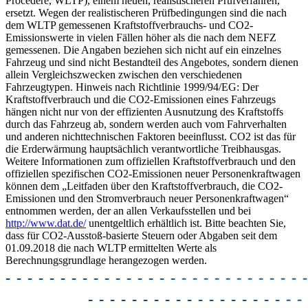
Procedere, WLTP), einem neuen, realistischeren Prüfverfahren,
ersetzt. Wegen der realistischeren Prüfbedingungen sind die nach
dem WLTP gemessenen Kraftstoffverbrauchs- und CO2-
Emissionswerte in vielen Fällen höher als die nach dem NEFZ
gemessenen. Die Angaben beziehen sich nicht auf ein einzelnes
Fahrzeug und sind nicht Bestandteil des Angebotes, sondern dienen
allein Vergleichszwecken zwischen den verschiedenen
Fahrzeugtypen. Hinweis nach Richtlinie 1999/94/EG: Der
Kraftstoffverbrauch und die CO2-Emissionen eines Fahrzeugs
hängen nicht nur von der effizienten Ausnutzung des Kraftstoffs
durch das Fahrzeug ab, sondern werden auch vom Fahrverhalten
und anderen nichttechnischen Faktoren beeinflusst. CO2 ist das für
die Erderwärmung hauptsächlich verantwortliche Treibhausgas.
Weitere Informationen zum offiziellen Kraftstoffverbrauch und den
offiziellen spezifischen CO2-Emissionen neuer Personenkraftwagen
können dem „Leitfaden über den Kraftstoffverbrauch, die CO2-
Emissionen und den Stromverbrauch neuer Personenkraftwagen“
entnommen werden, der an allen Verkaufsstellen und bei
http://www.dat.de/
unentgeltlich erhältlich ist. Bitte beachten Sie,
dass für CO2-Ausstoß-basierte Steuern oder Abgaben seit dem
01.09.2018 die nach WLTP ermittelten Werte als
Berechnungsgrundlage herangezogen werden.