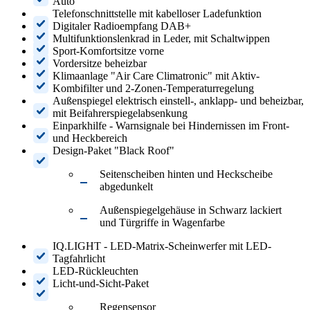
Auto
Telefonschnittstelle mit kabelloser Ladefunktion
Digitaler Radioempfang DAB+
Multifunktionslenkrad in Leder, mit Schaltwippen
Sport-Komfortsitze vorne
Vordersitze beheizbar
Klimaanlage "Air Care Climatronic" mit Aktiv-
Kombifilter und 2-Zonen-Temperaturregelung
Außenspiegel elektrisch einstell-, anklapp- und beheizbar,
mit Beifahrerspiegelabsenkung
Einparkhilfe - Warnsignale bei Hindernissen im Front-
und Heckbereich
Design-Paket "Black Roof"
Seitenscheiben hinten und Heckscheibe
abgedunkelt
Außenspiegelgehäuse in Schwarz lackiert
und Türgriffe in Wagenfarbe
IQ.LIGHT - LED-Matrix-Scheinwerfer mit LED-
Tagfahrlicht
LED-Rückleuchten
Licht-und-Sicht-Paket
Regensensor