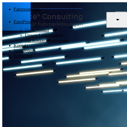
Fahrzeugbörse
EuroPrice
Unser Ablauf
Unsere Leitgedanken
Für Kooperationspartner
Kontakt
Newsletter
Anmelden