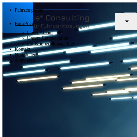
Fahrzeugbörse
EuroPrice
Unser Ablauf
Unsere Leitgedanken
Für Kooperationspartner
Kontakt
Newsletter
Anmelden