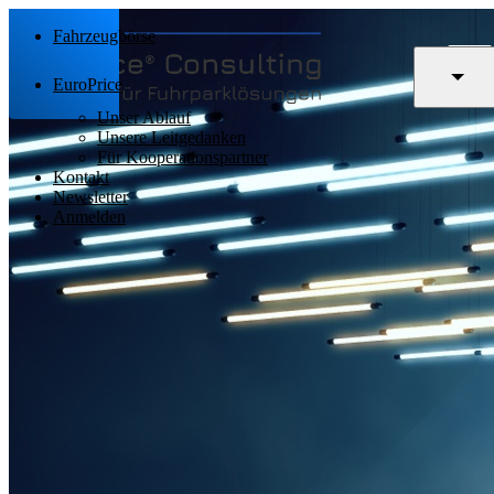
Fahrzeugbörse
EuroPrice
Unser Ablauf
Unsere Leitgedanken
Für Kooperationspartner
Kontakt
Newsletter
Anmelden