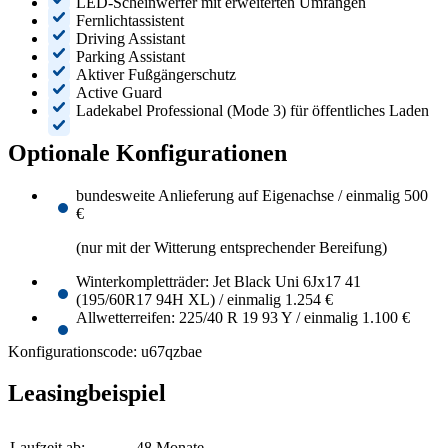
LED-Scheinwerfer mit erweiterten Umfängen
Fernlichtassistent
Driving Assistant
Parking Assistant
Aktiver Fußgängerschutz
Active Guard
Ladekabel Professional (Mode 3) für öffentliches Laden
Optionale Konfigurationen
bundesweite Anlieferung auf Eigenachse / einmalig 500
€
(nur mit der Witterung entsprechender Bereifung)
Winterkompletträder: Jet Black Uni 6Jx17 41
(195/60R17 94H XL) / einmalig 1.254 €
Allwetterreifen: 225/40 R 19 93 Y / einmalig 1.100 €
Konfigurationscode: u67qzbae
Leasingbeispiel
Laufzeit ab:
48 Monate