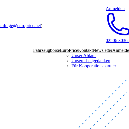
Anmelden
anfrage@europrice.net
).
02506 3036
Fahrzeugbörse
EuroPrice
Kontakt
Newsletter
Anmelde
Unser Ablauf
Unsere Leitgedanken
Für Kooperationspartner