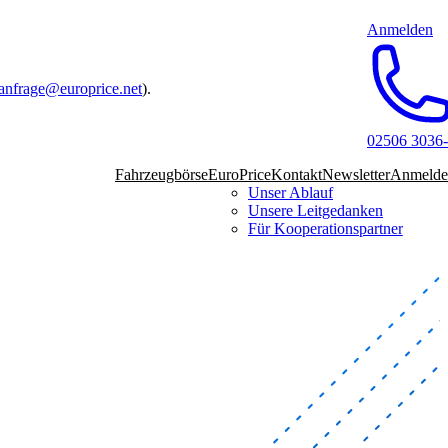
Anmelden
anfrage@europrice.net
).
02506 3036
Fahrzeugbörse
EuroPrice
Kontakt
Newsletter
Anmelde
Unser Ablauf
Unsere Leitgedanken
Für Kooperationspartner