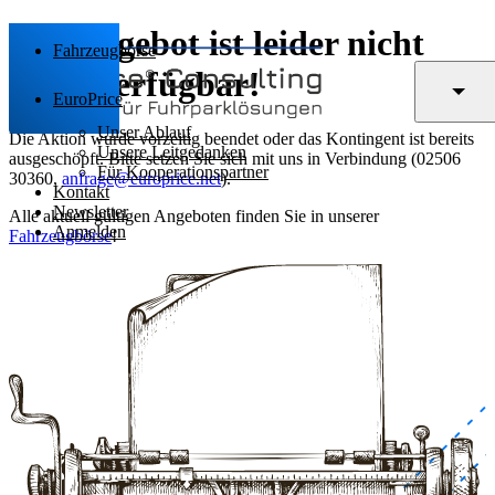
Das Angebot ist leider nicht
Fahrzeugbörse
mehr verfügbar!
EuroPrice
Unser Ablauf
Die Aktion wurde vorzeitig beendet oder das Kontingent ist bereits
Unsere Leitgedanken
ausgeschöpft. Bitte setzen Sie sich mit uns in Verbindung (02506
Für Kooperationspartner
30360,
anfrage@europrice.net
).
Kontakt
Newsletter
Alle aktuell gültigen Angeboten finden Sie in unserer
Anmelden
Fahrzeugbörse
!