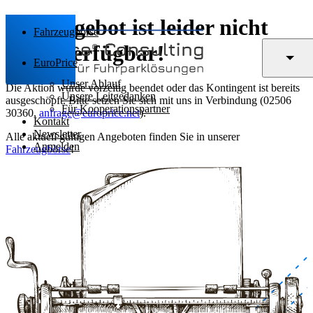
Das Angebot ist leider nicht
Fahrzeugbörse
mehr verfügbar!
EuroPrice
Unser Ablauf
Die Aktion wurde vorzeitig beendet oder das Kontingent ist bereits
Unsere Leitgedanken
ausgeschöpft. Bitte setzen Sie sich mit uns in Verbindung (02506
Für Kooperationspartner
30360,
anfrage@europrice.net
).
Kontakt
Newsletter
Alle aktuell gültigen Angeboten finden Sie in unserer
Anmelden
Fahrzeugbörse
!