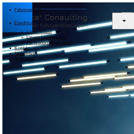
Fahrzeugbörse
EuroPrice
Unser Ablauf
Unsere Leitgedanken
Für Kooperationspartner
Kontakt
Newsletter
Anmelden