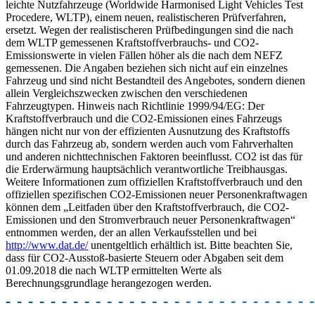
leichte Nutzfahrzeuge (Worldwide Harmonised Light Vehicles Test
Procedere, WLTP), einem neuen, realistischeren Prüfverfahren,
ersetzt. Wegen der realistischeren Prüfbedingungen sind die nach
dem WLTP gemessenen Kraftstoffverbrauchs- und CO2-
Emissionswerte in vielen Fällen höher als die nach dem NEFZ
gemessenen. Die Angaben beziehen sich nicht auf ein einzelnes
Fahrzeug und sind nicht Bestandteil des Angebotes, sondern dienen
allein Vergleichszwecken zwischen den verschiedenen
Fahrzeugtypen. Hinweis nach Richtlinie 1999/94/EG: Der
Kraftstoffverbrauch und die CO2-Emissionen eines Fahrzeugs
hängen nicht nur von der effizienten Ausnutzung des Kraftstoffs
durch das Fahrzeug ab, sondern werden auch vom Fahrverhalten
und anderen nichttechnischen Faktoren beeinflusst. CO2 ist das für
die Erderwärmung hauptsächlich verantwortliche Treibhausgas.
Weitere Informationen zum offiziellen Kraftstoffverbrauch und den
offiziellen spezifischen CO2-Emissionen neuer Personenkraftwagen
können dem „Leitfaden über den Kraftstoffverbrauch, die CO2-
Emissionen und den Stromverbrauch neuer Personenkraftwagen“
entnommen werden, der an allen Verkaufsstellen und bei
http://www.dat.de/
unentgeltlich erhältlich ist. Bitte beachten Sie,
dass für CO2-Ausstoß-basierte Steuern oder Abgaben seit dem
01.09.2018 die nach WLTP ermittelten Werte als
Berechnungsgrundlage herangezogen werden.