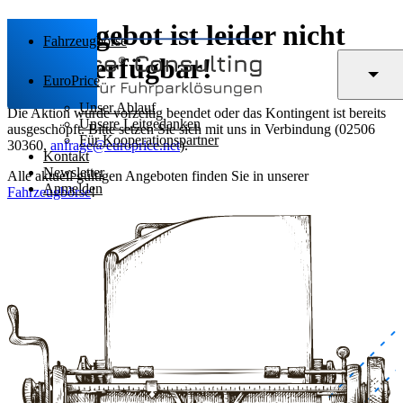
Das Angebot ist leider nicht
Fahrzeugbörse
mehr verfügbar!
EuroPrice
Unser Ablauf
Die Aktion wurde vorzeitig beendet oder das Kontingent ist bereits
Unsere Leitgedanken
ausgeschöpft. Bitte setzen Sie sich mit uns in Verbindung (02506
Für Kooperationspartner
30360,
anfrage@europrice.net
).
Kontakt
Newsletter
Alle aktuell gültigen Angeboten finden Sie in unserer
Anmelden
Fahrzeugbörse
!