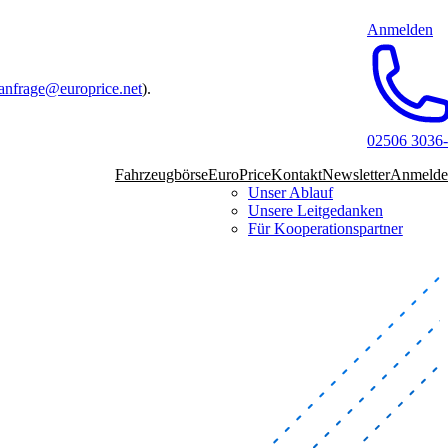
Anmelden
anfrage@europrice.net
).
02506 3036
Fahrzeugbörse
EuroPrice
Kontakt
Newsletter
Anmelde
Unser Ablauf
Unsere Leitgedanken
Für Kooperationspartner