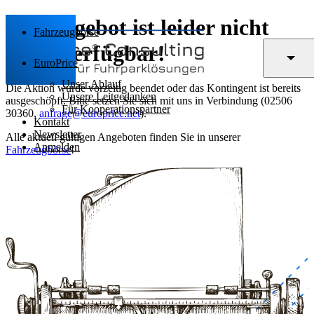
Das Angebot ist leider nicht
Fahrzeugbörse
mehr verfügbar!
EuroPrice
Unser Ablauf
Die Aktion wurde vorzeitig beendet oder das Kontingent ist bereits
Unsere Leitgedanken
ausgeschöpft. Bitte setzen Sie sich mit uns in Verbindung (02506
Für Kooperationspartner
30360,
anfrage@europrice.net
).
Kontakt
Newsletter
Alle aktuell gültigen Angeboten finden Sie in unserer
Anmelden
Fahrzeugbörse
!