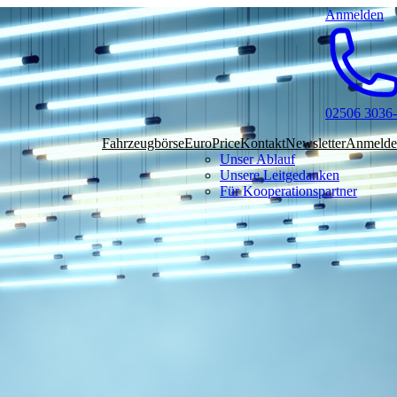
Anmelden
02506 3036
Fahrzeugbörse
EuroPrice
Kontakt
Newsletter
Anmelde
Unser Ablauf
Unsere Leitgedanken
Für Kooperationspartner