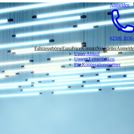
Anmelden
02506 3036
Fahrzeugbörse
EuroPrice
Kontakt
Newsletter
Anmelde
Unser Ablauf
Unsere Leitgedanken
Für Kooperationspartner