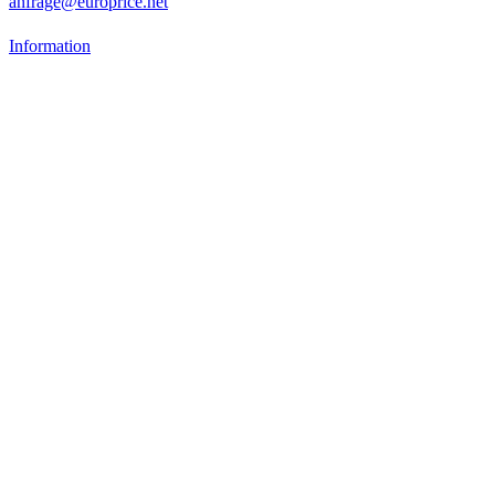
anfrage@europrice.net
Information