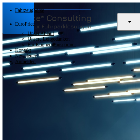
Fahrzeugbörse
EuroPrice
Unser Ablauf
Unsere Leitgedanken
Für Kooperationspartner
Kontakt
Newsletter
Anmelden