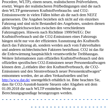
Procedere, WLTP), einem neuen, realistischeren Prüfverfahren,
ersetzt. Wegen der realistischeren Prüfbedingungen sind die nach
dem WLTP gemessenen Kraftstoffverbrauchs- und CO2-
Emissionswerte in vielen Fällen höher als die nach dem NEFZ
gemessenen. Die Angaben beziehen sich nicht auf ein einzelnes
Fahrzeug und sind nicht Bestandteil des Angebotes, sondern dienen
allein Vergleichszwecken zwischen den verschiedenen
Fahrzeugtypen. Hinweis nach Richtlinie 1999/94/EG: Der
Kraftstoffverbrauch und die CO2-Emissionen eines Fahrzeugs
hängen nicht nur von der effizienten Ausnutzung des Kraftstoffs
durch das Fahrzeug ab, sondern werden auch vom Fahrverhalten
und anderen nichttechnischen Faktoren beeinflusst. CO2 ist das für
die Erderwärmung hauptsächlich verantwortliche Treibhausgas.
Weitere Informationen zum offiziellen Kraftstoffverbrauch und den
offiziellen spezifischen CO2-Emissionen neuer Personenkraftwagen
können dem „Leitfaden über den Kraftstoffverbrauch, die CO2-
Emissionen und den Stromverbrauch neuer Personenkraftwagen“
entnommen werden, der an allen Verkaufsstellen und bei
http://www.dat.de/
unentgeltlich erhältlich ist. Bitte beachten Sie,
dass für CO2-Ausstoß-basierte Steuern oder Abgaben seit dem
01.09.2018 die nach WLTP ermittelten Werte als
Berechnungsgrundlage herangezogen werden.