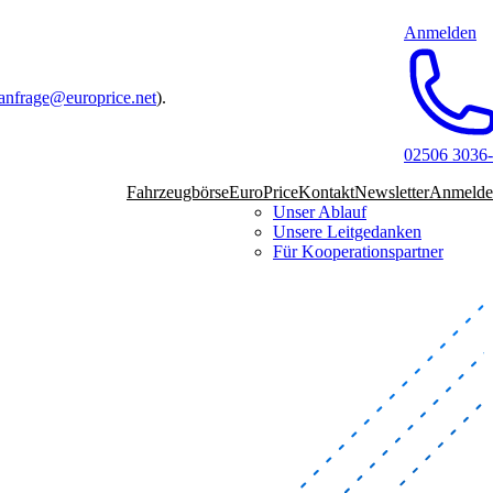
Anmelden
anfrage@europrice.net
).
02506 3036
Fahrzeugbörse
EuroPrice
Kontakt
Newsletter
Anmelde
Unser Ablauf
Unsere Leitgedanken
Für Kooperationspartner