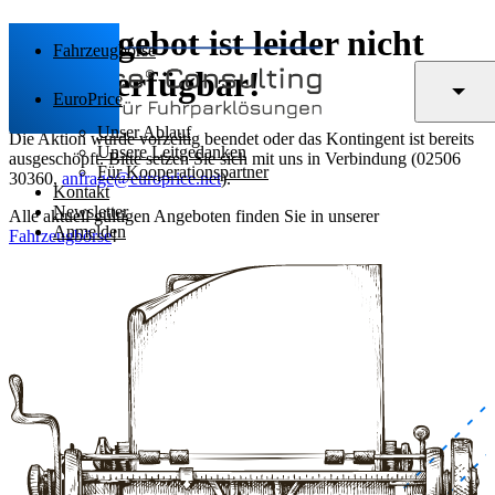
Das Angebot ist leider nicht
Fahrzeugbörse
mehr verfügbar!
EuroPrice
Unser Ablauf
Die Aktion wurde vorzeitig beendet oder das Kontingent ist bereits
Unsere Leitgedanken
ausgeschöpft. Bitte setzen Sie sich mit uns in Verbindung (02506
Für Kooperationspartner
30360,
anfrage@europrice.net
).
Kontakt
Newsletter
Alle aktuell gültigen Angeboten finden Sie in unserer
Anmelden
Fahrzeugbörse
!