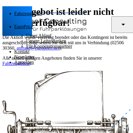
Das Angebot ist leider nicht
Fahrzeugbörse
mehr verfügbar!
EuroPrice
Unser Ablauf
Die Aktion wurde vorzeitig beendet oder das Kontingent ist bereits
Unsere Leitgedanken
ausgeschöpft. Bitte setzen Sie sich mit uns in Verbindung (02506
Für Kooperationspartner
30360,
anfrage@europrice.net
).
Kontakt
Newsletter
Alle aktuell gültigen Angeboten finden Sie in unserer
Anmelden
Fahrzeugbörse
!